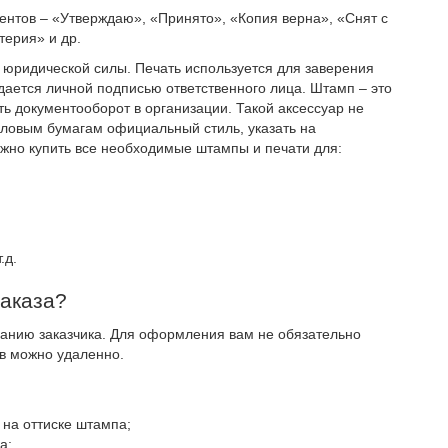
ентов – «Утверждаю», «Принято», «Копия верна», «Снят с
терия» и др.
т юридической силы. Печать используется для заверения
дается личной подписью ответственного лица. Штамп – это
ь документооборот в организации. Такой аксессуар не
еловым бумагам официальный стиль, указать на
ожно купить все необходимые штампы и печати для:
.д.
заказа?
ланию заказчика. Для оформления вам не обязательно
ов можно удаленно.
 на оттиске штампа;
а;